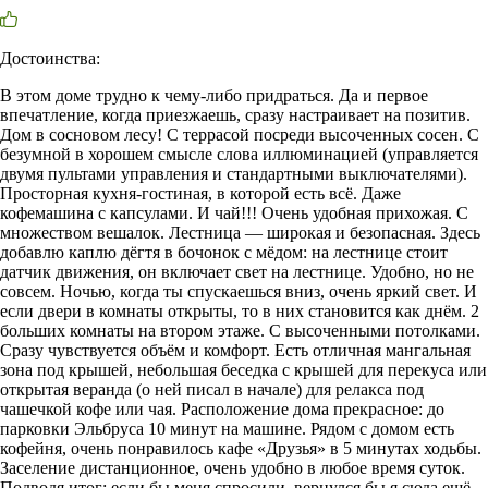
Достоинства:
В этом доме трудно к чему-либо придраться. Да и первое
впечатление, когда приезжаешь, сразу настраивает на позитив.
Дом в сосновом лесу! С террасой посреди высоченных сосен. С
безумной в хорошем смысле слова иллюминацией (управляется
двумя пультами управления и стандартными выключателями).
Просторная кухня-гостиная, в которой есть всё. Даже
кофемашина с капсулами. И чай!!! Очень удобная прихожая. С
множеством вешалок. Лестница — широкая и безопасная. Здесь
добавлю каплю дёгтя в бочонок с мёдом: на лестнице стоит
датчик движения, он включает свет на лестнице. Удобно, но не
совсем. Ночью, когда ты спускаешься вниз, очень яркий свет. И
если двери в комнаты открыты, то в них становится как днём. 2
больших комнаты на втором этаже. С высоченными потолками.
Сразу чувствуется объём и комфорт. Есть отличная мангальная
зона под крышей, небольшая беседка с крышей для перекуса или
открытая веранда (о ней писал в начале) для релакса под
чашечкой кофе или чая. Расположение дома прекрасное: до
парковки Эльбруса 10 минут на машине. Рядом с домом есть
кофейня, очень понравилось кафе «Друзья» в 5 минутах ходьбы.
Заселение дистанционное, очень удобно в любое время суток.
Подводя итог: если бы меня спросили, вернулся бы я сюда ещё